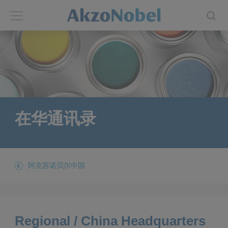
Back
Back
ABOUT US
INVESTORS
About us
Investors
在华通讯录
Annual report
Shares and ADRs
Brands
Results center
阿克苏诺贝尔中国
Our businesses
Events and presentations
End-user segments
Consensus
Regional / China Headquarters