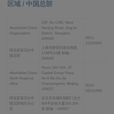
区域 / 中国总部
Governance
Debt and ratings
Locations
Investor feedback
22F, No.1788, West
AkzoNobel China
Nanjing Road, Jing’an
Position statements
Investor Relations team
Organization
District, Shanghai
8621-
200040
22205000
All SEC filings
上海市静安区南京西路
阿克苏诺贝尔中
1788号22楼 邮编：
国总部
200040
Room 203-204, 2F,
AkzoNobel China
Capital Group Plaza,
North Regional
No.6 Bei Da Jie
office
Chaoyangmen, Beijing,
8610-
100027
59215399
阿克苏诺贝尔中
北京市东城区朝阳门北大
国北部地区办公
街6号首创大厦203-204
室
室 邮编：100027