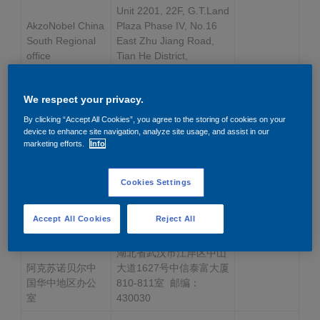
Unit 2201, 22F, G.T.Land
AkzoNobel China
Plaza Phase IV, No.16
South Regional
East Zhu Jiang Road,
office
Tian He District,
8620-
Guangzhou, 510623
28833900
广东省广州市天河区珠江
We respect your privacy.
阿克苏诺贝尔中
东路16号高德置地4期22
国南部地区办公
By clicking “Accept All Cookies”, you agree to the storing of cookies on your
楼2201单元 邮编：
device to enhance site navigation, analyze site usage, and assist in our
室
510623
marketing efforts.
Info
Suite 810-811, 8th floor,
AkzoNobel
CITIC Pacific Building,
Cookies Settings
Central China
1627# Zhongshan Road,
Regional office
Jiang’an District, Wuhan,
Accept All Cookies
Reject All
Hubei 430030
--
湖北省武汉市江岸区中山
阿克苏诺贝尔中
大道1627号中信泰富大厦
国华中地区办公
810-811室 邮编：
室
430030