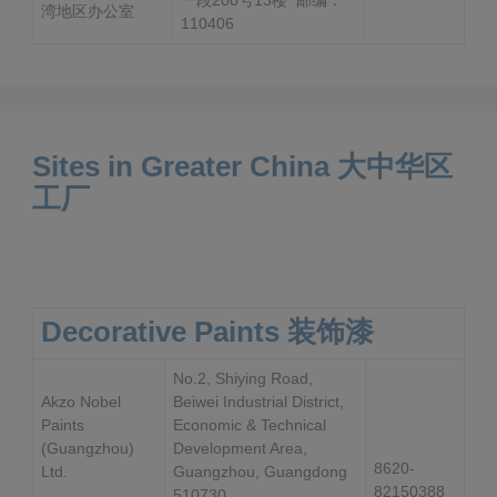
一段200号13楼 邮编：
湾地区办公室
110406
Sites in Greater China 大中华区
工厂
Decorative Paints 装饰漆
No.2, Shiying Road,
Akzo Nobel
Beiwei Industrial District,
Paints
Economic & Technical
(Guangzhou)
Development Area,
8620-
Ltd.
Guangzhou, Guangdong
82150388
510730