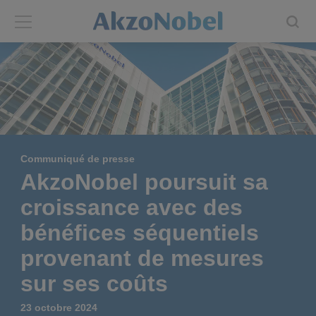
Back
Back
ABOUT US
INVESTORS
About us
Investors
Communiqué de presse
Annual report
Shares and ADRs
AkzoNobel poursuit sa
croissance avec des
Brands
Results center
bénéfices séquentiels
Our businesses
Events and presentations
provenant de mesures
sur ses coûts
End-user segments
Consensus
23 octobre 2024