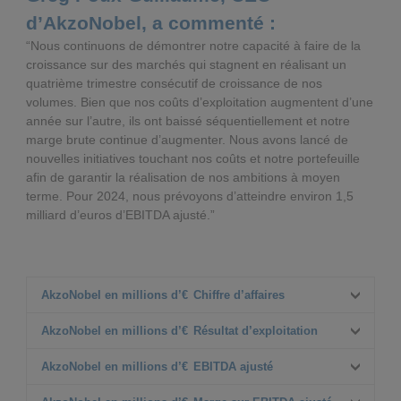
d’AkzoNobel, a commenté :
“Nous continuons de démontrer notre capacité à faire de la
croissance sur des marchés qui stagnent en réalisant un
quatrième trimestre consécutif de croissance de nos
volumes. Bien que nos coûts d’exploitation augmentent d’une
année sur l’autre, ils ont baissé séquentiellement et notre
marge brute continue d’augmenter. Nous avons lancé de
nouvelles initiatives touchant nos coûts et notre portefeuille
afin de garantir la réalisation de nos ambitions à moyen
terme. Pour 2024, nous prévoyons d’atteindre environ 1,5
milliard d’euros d’EBITDA ajusté.”
AkzoNobel en millions d’€
Chiffre d’affaires
T3 2023
AkzoNobel en millions d’€
Résultat d’exploitation
2 741
T3 2024
T3 2023
AkzoNobel en millions d’€
EBITDA ajusté
2 668
354