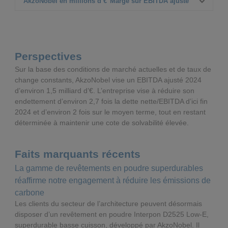
△%
T3 2024
T3 2023
AkzoNobel en millions d’€
Marge sur EBITDA ajusté
(3%)
259
414
Δ% organique
△%
T3 2024
T3 2023
1%
(27%)
394
15,1%
Δ% organique
△%
T3 2024
(5%)
14,8%
Perspectives
Δ% organique
△%
Sur la base des conditions de marché actuelles et de taux de
change constants, AkzoNobel vise un EBITDA ajusté 2024
Δ% organique
d’environ 1,5 milliard d’€. L’entreprise vise à réduire son
endettement d’environ 2,7 fois la dette nette/EBITDA d’ici fin
2024 et d’environ 2 fois sur le moyen terme, tout en restant
déterminée à maintenir une cote de solvabilité élevée.
Faits marquants récents
La gamme de revêtements en poudre superdurables
réaffirme notre engagement à réduire les émissions de
carbone
Les clients du secteur de l’architecture peuvent désormais
disposer d’un revêtement en poudre Interpon D2525 Low-E,
superdurable basse cuisson, développé par AkzoNobel. Il