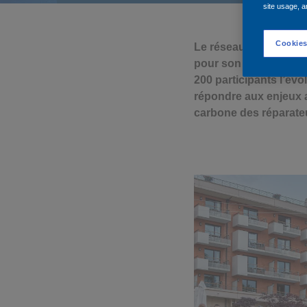
site usage, a
Cookies
Le réseau Acoat Selec
pour son congrès nati
200 participants l’év
répondre aux enjeux ac
carbone des réparate