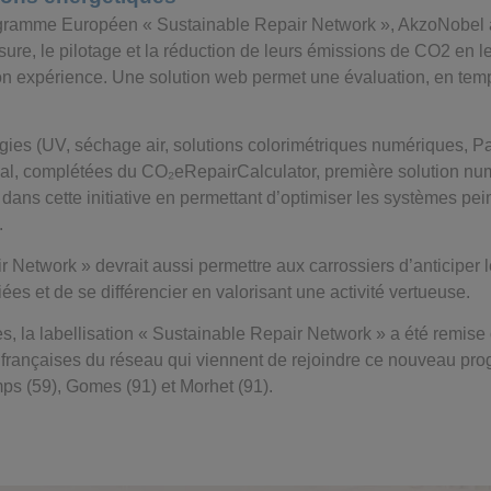
gramme Européen « Sustainable Repair Network », AkzoNobel
ure, le pilotage et la réduction de leurs émissions de CO2 en l
 son expérience. Une solution web permet une évaluation, en tem
ies (UV, séchage air, solutions colorimétriques numériques, Pa
nal, complétées du CO₂eRepairCalculator, première solution num
 dans cette initiative en permettant d’optimiser les systèmes pe
.
 Network » devrait aussi permettre aux carrossiers d’anticiper l
ées et de se différencier en valorisant une activité vertueuse.
s, la labellisation « Sustainable Repair Network » a été remise o
 françaises du réseau qui viennent de rejoindre ce nouveau pr
s (59), Gomes (91) et Morhet (91).