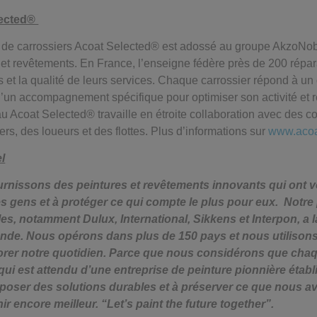
lected®
l de carrossiers Acoat Selected® est adossé au groupe AkzoNob
et revêtements. En France, l’enseigne fédère près de 200 répar
 et la qualité de leurs services. Chaque carrossier répond à un
d’un accompagnement spécifique pour optimiser son activité et re
au Acoat Selected® travaille en étroite collaboration avec des
ers, des loueurs et des flottes. Plus d’informations sur
www.acoat
l
rnissons des peintures et revêtements innovants qui ont vo
es gens et à protéger ce qui compte le plus pour eux. Notre 
es, notamment Dulux, International, Sikkens et Interpon, a 
monde. Nous opérons dans plus de 150 pays et nous utilisons
orer notre quotidien. Parce que nous considérons que chaq
 qui est attendu d’une entreprise de peinture pionnière étab
poser des solutions durables et à préserver ce que nous a
ir encore meilleur. “Let’s paint the future together”.