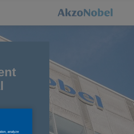
ent
l
ation, analyze