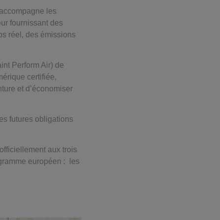
 accompagne les
eur fournissant des
ps réel, des émissions
int Perform Air) de
érique certifiée,
inture et d’économiser
es futures obligations
fficiellement aux trois
ogramme européen : les