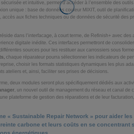
 sécurisée et intuitive, permet d’accéder à l’ensemble des outil
xion unique : base de données couleur MIXIT, outil de planifica
accès aux fiches techniques ou de données de sécurité des pro
 réside dans l’interfacage, à court terme, de Refinish+ avec des a
ience digitale inédite. Ces interfaces permettront de consolider
fférentes sources pour les restituer aux carrossiers sous forme
ts,
chaque réparateur pourra sélectionner les indicateurs de pe
reprise, choisir les formats statistiques dynamiques les plus ad
ts ateliers et, ainsi, faciliter ses prises de décisions.
rme, deux modules seront plus spécifiquement dédiés aux activ
anager
, un nouvel outil de management du réseau et canal de 
 une plateforme de gestion des réparations et de leur facturation,
me « Sustainable Repair Network » pour aider les
reinte carbone et leurs coûts en se concentrant s
ons énergétiques