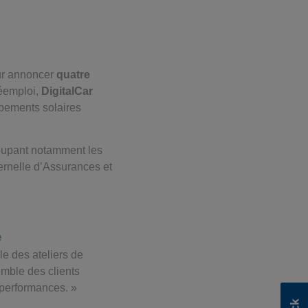
our annoncer
quatre
éemploi,
DigitalCar
uipements solaires
roupant notamment les
ernelle d’Assurances et
e
le des ateliers de
emble des clients
s performances. »