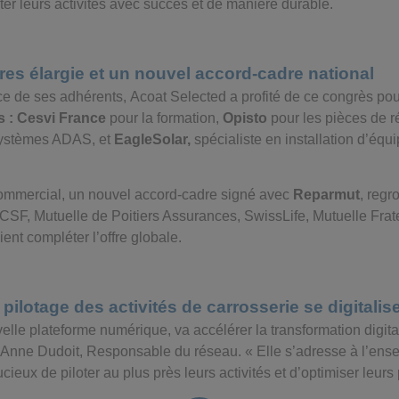
ter leurs activités avec succès et de manière durable.
res élargie et un nouvel accord-cadre national
ce de ses adhérents,
Acoat Selected
a profité de ce congrès p
s : Cesvi France
pour la formation,
Opisto
pour les pièces de r
 systèmes ADAS, et
EagleSolar,
spécialiste en installation d’éq
mmercial, un nouvel accord-cadre signé avec
Reparmut
, reg
F, Mutuelle de Poitiers Assurances, SwissLife, Mutuelle Frat
nt compléter l’offre globale.
 pilotage des activités de carrosserie se digitalis
velle plateforme numérique, va accélérer la transformation digita
é Anne Dudoit, Responsable du réseau. « Elle s’adresse à l’ens
cieux de piloter au plus près leurs activités et d’optimiser leur