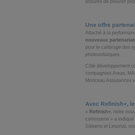
assurés de pouvoir pilo
Une offre partenai
Attaché à la performan
nouveaux partenariat
pour le calibrage des
photovoltaïques.
Côté développement co
compagnies Areas, MACS
Monceau Assurances vie
Avec Refinish+, le
«
Refinish+
, notre nou
carrosserie » a indiqu
Sikkens et Lesonal, sou