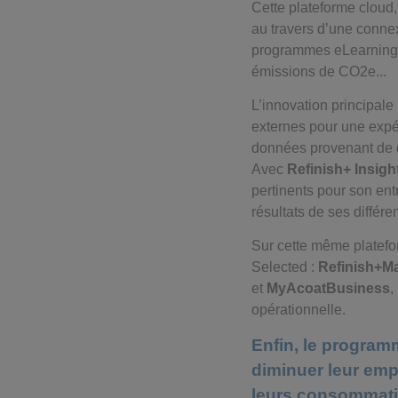
Cette plateforme cloud,
au travers d’une conne
programmes eLearning, 
émissions de CO2e...
L’innovation principale
externes pour une expér
données provenant de di
Avec
Refinish+ Insigh
pertinents pour son ent
résultats de ses différen
Sur cette même platefo
Selected :
Refinish+M
et
MyAcoatBusiness
,
opérationnelle.
Enfin, le program
diminuer leur emp
leurs consommati