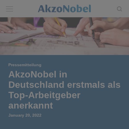
Back
Back
ABOUT US
INVESTORS
About us
Investors
Pressemitteilung
Annual report
Shares and ADRs
AkzoNobel in
Deutschland erstmals als
Brands
Results center
Top-Arbeitgeber
Our businesses
Events and presentations
anerkannt
January 20, 2022
End-user segments
Consensus