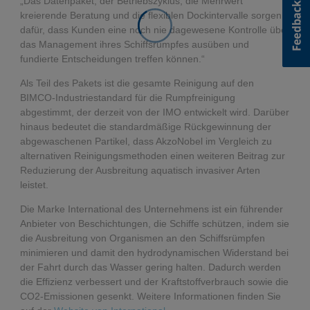
„Das Datenpaket, der Betriebszyklus, die Mehrwert
kreierende Beratung und die flexiblen Dockintervalle sorgen
dafür, dass Kunden eine noch nie dagewesene Kontrolle über
das Management ihres Schiffsrumpfes ausüben und
fundierte Entscheidungen treffen können.“
Als Teil des Pakets ist die gesamte Reinigung auf den
BIMCO-Industriestandard für die Rumpfreinigung
abgestimmt, der derzeit von der IMO entwickelt wird. Darüber
hinaus bedeutet die standardmäßige Rückgewinnung der
abgewaschenen Partikel, dass AkzoNobel im Vergleich zu
alternativen Reinigungsmethoden einen weiteren Beitrag zur
Reduzierung der Ausbreitung aquatisch invasiver Arten
leistet.
Die Marke International des Unternehmens ist ein führender
Anbieter von Beschichtungen, die Schiffe schützen, indem sie
die Ausbreitung von Organismen an den Schiffsrümpfen
minimieren und damit den hydrodynamischen Widerstand bei
der Fahrt durch das Wasser gering halten. Dadurch werden
die Effizienz verbessert und der Kraftstoffverbrauch sowie die
CO2-Emissionen gesenkt. Weitere Informationen finden Sie