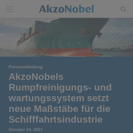
Back
Back
ABOUT US
INVESTORS
About us
Investors
Pressemitteilung
Annual report
Shares and ADRs
AkzoNobels
Rumpfreinigungs- und
Brands
Results center
wartungssystem setzt
Our businesses
Events and presentations
neue Maßstäbe für die
Schifffahrtsindustrie
End-user segments
Consensus
October 14, 2021