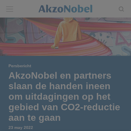
Back
Back
ABOUT US
INVESTORS
About us
Investors
Persbericht
Annual report
Shares and ADRs
AkzoNobel en partners
slaan de handen ineen
Brands
Results center
om uitdagingen op het
Our businesses
Events and presentations
gebied van CO2-reductie
aan te gaan
End-user segments
Consensus
23 may 2022