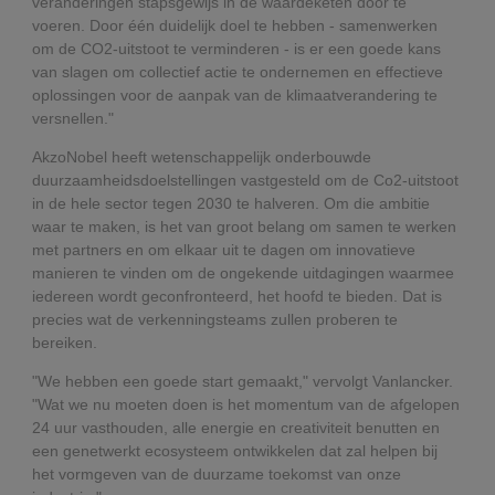
veranderingen stapsgewijs in de waardeketen door te
voeren. Door één duidelijk doel te hebben - samenwerken
om de CO2-uitstoot te verminderen - is er een goede kans
van slagen om collectief actie te ondernemen en effectieve
oplossingen voor de aanpak van de klimaatverandering te
versnellen."
AkzoNobel heeft wetenschappelijk onderbouwde
duurzaamheidsdoelstellingen vastgesteld om de Co2-uitstoot
in de hele sector tegen 2030 te halveren. Om die ambitie
waar te maken, is het van groot belang om samen te werken
met partners en om elkaar uit te dagen om innovatieve
manieren te vinden om de ongekende uitdagingen waarmee
iedereen wordt geconfronteerd, het hoofd te bieden. Dat is
precies wat de verkenningsteams zullen proberen te
bereiken.
"We hebben een goede start gemaakt," vervolgt Vanlancker.
"Wat we nu moeten doen is het momentum van de afgelopen
24 uur vasthouden, alle energie en creativiteit benutten en
een genetwerkt ecosysteem ontwikkelen dat zal helpen bij
het vormgeven van de duurzame toekomst van onze