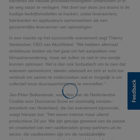
barrières die nieuwe procestechnologieën ontwrichten of in
de weg staan te verlagen. Het doel van deze zes teams is de
huidige bedrijfsmodellen te hacken, zodat leveranciers,
fabrikanten en applicateurs samenwerken als een
gezamenlijke leverancier van oplossingen.
In een reactie op het succesvolle evenement zegt Thierry
Vanlancker, CEO van AkzoNobel: "We hebben allemaal
ambitieuze doelen als het gaat om het aanpakken van
klimaatverandering, maar we zullen ze niet in ons eentje
kunnen oplossen. Het is dan ook fantastisch om te zien dat
iedereen samenkomt, ideeën uitwisselt en zich er echt toe
verbindt om samen te onderzoeken wat er mogelijk is om
collectief onze duurzaamheidsreis te versnellen."
Jan-Peter Balkenende, voorzitter van de Nederlandse
Coalitie voor Duurzame Groei en voormalig minister-
president van Nederland, die het evenement bijwoonde,
voegt hieraan toe: "Het waren intense maar uiterst
productieve 24 uur. We zijn getuige geweest van de passie
en creativiteit van een vastberaden groep partners uit de
sector, die vastbesloten zijn om de noodzakelijke