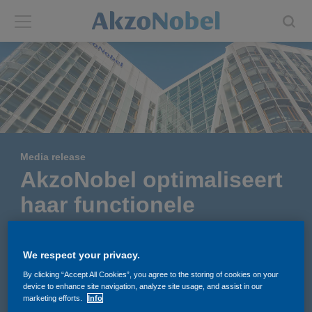
Back
Back
ABOUT US
INVESTORS
About us
Investors
Media release
Annual report
Shares and ADRs
AkzoNobel optimaliseert
haar functionele
Brands
Results center
organisatie om
Our businesses
Events and presentations
winstgevende groei te
We respect your privacy.
stimuleren
By clicking “Accept All Cookies”, you agree to the storing of cookies on your
End-user segments
Consensus
device to enhance site navigation, analyze site usage, and assist in our
marketing efforts.
Info
24 september 2024