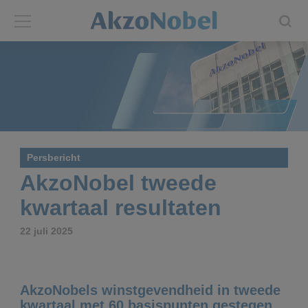
Back
Back
ABOUT US
INVESTORS
About us
Investors
Persbericht
Annual report
Shares and ADRs
AkzoNobel tweede
kwartaal resultaten
Brands
Results center
22 juli 2025
Our businesses
Events and presentations
End-user segments
Consensus
AkzoNobels winstgevendheid in tweede
kwartaal met 60 basispunten gestegen