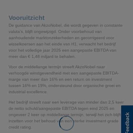
Δ% organisch
Δ%
Q2 2025
(2%)
15,0%
Vooruitzicht
Δ% organisch
Δ%
De guidance van AkzoNobel, die wordt gegeven in constante
Δ% organisch
valuta's, blijft ongewijzigd. Onder voorbehoud van
aanhoudende marktonzekerheden en gecorrigeerd voor
wisselkoersen aan het einde van H1, verwacht het bedrijf
voor het volledige jaar 2025 een aangepaste EBITDA van
meer dan € 1,48 miljard te behalen.
Voor de middellange termijn streeft AkzoNobel naar
verhoogde winstgevendheid met een aangepaste EBITDA-
marge van meer dan 16% en een return on investment
tussen 16% en 19%, ondersteund door organische groei en
industrial excellence.
Het bedrijf streeft naar een leverage van minder dan 2,5 keer
de netto schuld/aangepaste EBITDA tegen eind 2025 en
ongeveer 2 keer op middellange termijn, terwijl het zich blijft
inzetten voor het behoud van een sterke investment grade
credit rating.