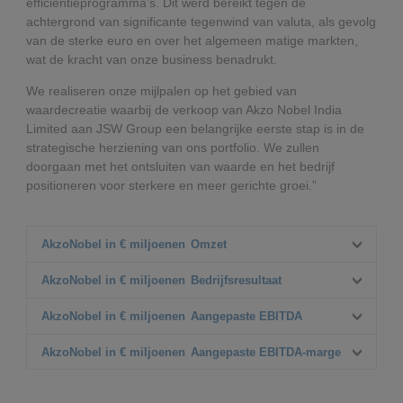
efficiëntieprogramma’s. Dit werd bereikt tegen de
achtergrond van significante tegenwind van valuta, als gevolg
van de sterke euro en over het algemeen matige markten,
wat de kracht van onze business benadrukt.
We realiseren onze mijlpalen op het gebied van
waardecreatie waarbij de verkoop van Akzo Nobel India
Limited aan JSW Group een belangrijke eerste stap is in de
strategische herziening van ons portfolio. We zullen
doorgaan met het ontsluiten van waarde en het bedrijf
positioneren voor sterkere en meer gerichte groei.”
AkzoNobel in € miljoenen
Omzet
Q2 2024
AkzoNobel in € miljoenen
Bedrijfsresultaat
2.784
Q2 2025
Q2 2024
AkzoNobel in € miljoenen
Aangepaste EBITDA
2.626
270
Δ%
Q2 2025
Q2 2024
AkzoNobel in € miljoenen
Aangepaste EBITDA-marge
(6%)
214
400
Δ% organisch
Δ%
Q2 2025
Q2 2024
-%
393
14,4%