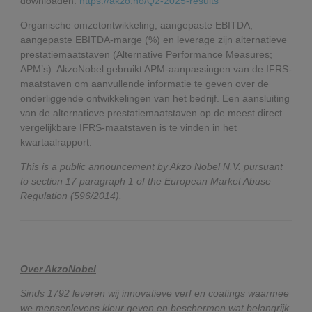
downloaden:
https://akzo.no/Q2-2025-results
Organische omzetontwikkeling, aangepaste EBITDA,
aangepaste EBITDA-marge (%) en leverage zijn alternatieve
prestatiemaatstaven (Alternative Performance Measures;
APM’s). AkzoNobel gebruikt APM-aanpassingen van de IFRS-
maatstaven om aanvullende informatie te geven over de
onderliggende ontwikkelingen van het bedrijf. Een aansluiting
van de alternatieve prestatiemaatstaven op de meest direct
vergelijkbare IFRS-maatstaven is te vinden in het
kwartaalrapport.
This is a public announcement by Akzo Nobel N.V. pursuant
to section 17 paragraph 1 of the European Market Abuse
Regulation (596/2014).
Over AkzoNobel
Sinds 1792 leveren wij innovatieve verf en coatings waarmee
we mensenlevens kleur geven en beschermen wat belangrijk