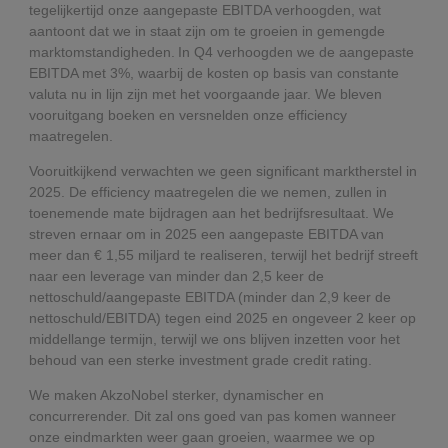
tegelijkertijd onze aangepaste EBITDA verhoogden, wat
aantoont dat we in staat zijn om te groeien in gemengde
marktomstandigheden. In Q4 verhoogden we de aangepaste
EBITDA met 3%, waarbij de kosten op basis van constante
valuta nu in lijn zijn met het voorgaande jaar. We bleven
vooruitgang boeken en versnelden onze efficiency
maatregelen.
Vooruitkijkend verwachten we geen significant marktherstel in
2025. De efficiency maatregelen die we nemen, zullen in
toenemende mate bijdragen aan het bedrijfsresultaat. We
streven ernaar om in 2025 een aangepaste EBITDA van
meer dan € 1,55 miljard te realiseren, terwijl het bedrijf streeft
naar een leverage van minder dan 2,5 keer de
nettoschuld/aangepaste EBITDA (minder dan 2,9 keer de
nettoschuld/EBITDA) tegen eind 2025 en ongeveer 2 keer op
middellange termijn, terwijl we ons blijven inzetten voor het
behoud van een sterke investment grade credit rating.
We maken AkzoNobel sterker, dynamischer en
concurrerender. Dit zal ons goed van pas komen wanneer
onze eindmarkten weer gaan groeien, waarmee we op