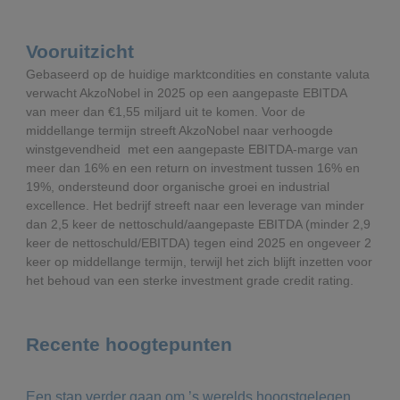
Δ% organisch
Δ%
FY 2024
3%
13,8%
Vooruitzicht
Δ% organisch
Δ%
Gebaseerd op de huidige marktcondities en constante valuta
verwacht AkzoNobel in 2025 op een aangepaste EBITDA
Δ% organisch
van meer dan €1,55 miljard uit te komen. Voor de
middellange termijn streeft AkzoNobel naar verhoogde
winstgevendheid met een aangepaste EBITDA-marge van
meer dan 16% en een return on investment tussen 16% en
19%, ondersteund door organische groei en industrial
excellence. Het bedrijf streeft naar een leverage van minder
dan 2,5 keer de nettoschuld/aangepaste EBITDA (minder 2,9
keer de nettoschuld/EBITDA) tegen eind 2025 en ongeveer 2
keer op middellange termijn, terwijl het zich blijft inzetten voor
het behoud van een sterke investment grade credit rating.
Recente hoogtepunten
Een stap verder gaan om ’s werelds hoogstgelegen