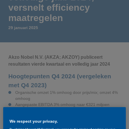
Governance
Debt and ratings
versnelt efficiency
maatregelen
Locations
Investor feedback
29 januari 2025
Position statements
Investor Relations team
All SEC filings
Akzo Nobel N.V. (AKZA; AKZOY) publiceert
resultaten vierde kwartaal en volledig jaar 2024
Hoogtepunten Q4 2024 (vergeleken
met Q4 2023)
Organische omzet 1% omhoog door prijs/mix; omzet 4%
omhoog
Aangepaste EBITDA 3% omhoog naar €321 miljoen
(Aangepaste EBITDA-marge 12,3%)
Bedrijfsresultaat €127 miljoen (2023: €214 miljoen),
We respect your privacy.
voornamelijk beïnvloed door herstructureringskosten
Netto kasstroom uit operationele activiteiten €398 miljoen