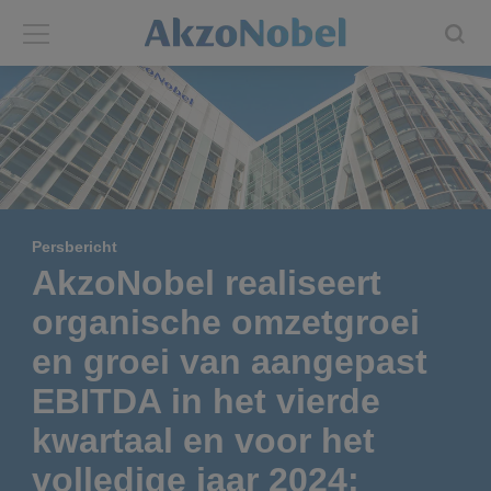
Back
Back
ABOUT US
INVESTORS
About us
Investors
Persbericht
Annual report
Shares and ADRs
AkzoNobel realiseert
organische omzetgroei
Brands
Results center
en groei van aangepast
Our businesses
Events and presentations
EBITDA in het vierde
kwartaal en voor het
End-user segments
Consensus
volledige jaar 2024;