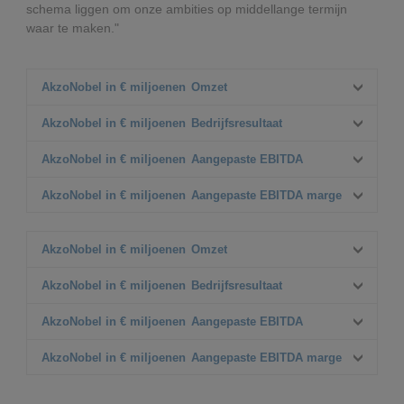
schema liggen om onze ambities op middellange termijn
waar te maken."
AkzoNobel in € miljoenen
Omzet
Q4 2023
AkzoNobel in € miljoenen
Bedrijfsresultaat
2.529
Q4 2024
Q4 2023
AkzoNobel in € miljoenen
Aangepaste EBITDA
2.619
214
Δ%
Q4 2024
Q4 2023
AkzoNobel in € miljoenen
Aangepaste EBITDA marge
4%
127
313
Δ% organisch
Δ%
Q4 2024
Q4 2023
1%
321
12,4%
AkzoNobel in € miljoenen
Omzet
Δ% organisch
Δ%
Q4 2024
3%
12,3%
FY 2023
AkzoNobel in € miljoenen
Bedrijfsresultaat
10.668
Δ% organisch
Δ%
FY 2024
FY 2023
AkzoNobel in € miljoenen
Aangepaste EBITDA
10.711
1.029
Δ% organisch
Δ%
FY 2024
FY 2023
AkzoNobel in € miljoenen
Aangepaste EBITDA marge
-
917
1.429
Δ% organisch
Δ%
FY 2024
FY 2023
2%
1.478
13,4%