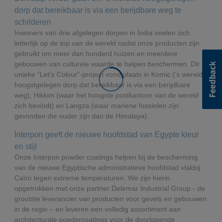
dorp dat bereikbaar is via een berijdbare weg te
schilderen
Inwoners van drie afgelegen dorpen in India voelen zich
letterlijk op de top van de wereld nadat onze producten zijn
gebruikt om meer dan honderd huizen en meerdere
gebouwen van culturele waarde te helpen beschermen. Dit
unieke ”Let’s Colour”-project vond plaats in Komic (’s werelds
hoogstgelegen dorp dat bereikbaar is via een berijdbare
weg), Hikkim (waar het hoogste postkantoor van de wereld
zich bevindt) en Langza (waar mariene fossielen zijn
gevonden die ouder zijn dan de Himalaya).
Interpon geeft de nieuwe hoofdstad van Egypte kleur
en stijl
Onze Interpon powder coatings helpen bij de bescherming
van de nieuwe Egyptische administratieve hoofdstad vlakbij
Caïro tegen extreme temperaturen. We zijn hierin
opgetrokken met onze partner Delemar Industrial Group - de
grootste leverancier van producten voor gevels en gebouwen
in de regio – en leveren een volledig assortiment aan
architecturale poedercoatings voor de doorlopende