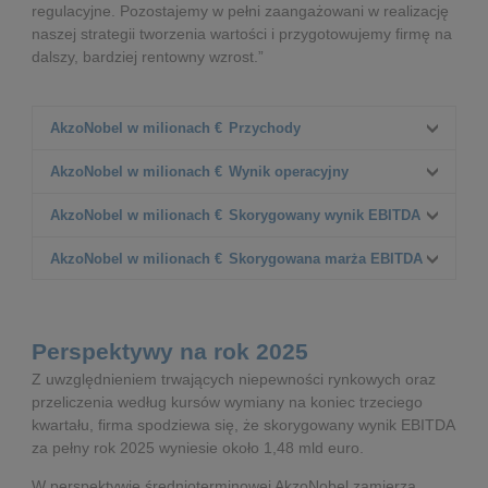
regulacyjne. Pozostajemy w pełni zaangażowani w realizację
naszej strategii tworzenia wartości i przygotowujemy firmę na
dalszy, bardziej rentowny wzrost.”
AkzoNobel w milionach €
Przychody
Q3 2024 r.
AkzoNobel w milionach €
Wynik operacyjny
2 668
Q3 2025 r.
Q3 2024 r.
AkzoNobel w milionach €
Skorygowany wynik EBITDA
2 547
259
Δ%
Q3 2025 r.
Q3 2024 r.
AkzoNobel w milionach €
Skorygowana marża EBITDA
(5%)
(29)
394
Δ% organiczne
Δ%
Q3 2025 r.
Q3 2024 r.
1%
385
14,8%
Δ% organiczne
Δ%
Q3 2025 r.
(2%)
15,1%
Perspektywy na rok 2025
Z uwzględnieniem trwających niepewności rynkowych oraz
Δ% organiczne
Δ%
przeliczenia według kursów wymiany na koniec trzeciego
kwartału, firma spodziewa się, że skorygowany wynik EBITDA
Δ% organiczne
za pełny rok 2025 wyniesie około 1,48 mld euro.
W perspektywie średnioterminowej AkzoNobel zamierza