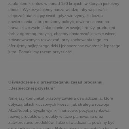
zaufaniem klientów w ponad 150 krajach, w których jesteśmy
obecni. Wykorzystujemy naszą wiedzę, aby wspierać i
ulepszać otaczający świat, gdyż wierzymy, że każda
powierzchnia, którą możemy pokryć, otwiera szansę na
barwniejsze życie. Jako pionier w swojej branży, producent
farb z ogromną tradycją, chcemy dostarczać jeszcze więcej
zrównoważonych rozwiązań, przy zachowaniu tego, co
oferujemy najlepszego dziś i jednoczesne tworzenie lepszego
jutra. Pomalujmy razem przyszłość.
Oświadczenie o przestrzeganiu zasad programu
„Bezpiecznej przystani”
Niniejszy komunikat prasowy zawiera oświadczenia, które
dotyczą takich kluczowych kwestii, jak strategia rozwoju
AkzoNobel, przyszłe wyniki finansowe, pozycja rynkowa,
rozwój produktów, produkty w fazie planowania oraz
zatwierdzanie produktów. Takie oświadczenia powinny być
szczegółowo rozważone. Należy również pamiętać o tym, że