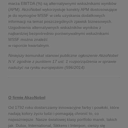
marża EBITDA (%) są alternatywnymi wskaźnikami wyników
(APM). AkzoNobel wykorzystuje korekty APM dostosowujące
je do wymogów MSSF w celu uzyskania dodatkowych
informacji na temat poszczególnych zjawisk biznesowych.
Uzgodnienia alternatywnych wskaźników wyników z
najbardziej bezpośrednio porównywalnymi wskaźnikami
MSSF można znaleźć
w raporcie kwartalnym.
Niniejszy komunikat stanowi publiczne ogłoszenie AkzoNobel
N.V. zgodnie z punktem 17 ust. 1 rozporządzenia w sprawie
nadużyć na rynku europejskim (596/2014).
O firmie AkzoNobel
Od 1792 roku dostarczamy innowacyjne farby i powłoki, które
nadają kolory życiu ludzi i pomagają chronić to, co
najważniejsze. Nasze światowej klasy portfolio marek, takich
jak: Dulux, International, Sikkens i Interpon, cieszy się