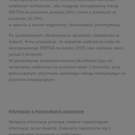
zwiększyć rentowność, aby osiągnąć skorygowaną marżę
EBITDA na poziomie powyżej 16% i zwrot z inwestycji na
poziomie 16-19%,
w oparciu o wzrost organiczny i doskonałość przemysłową.
Po spodziewanym sfinalizowaniu sprzedaży działalności w
Indiach, firma przewiduje, że wskaźnik zadłużenia netto do
skorygowanego EBITDA na koniec 2025 roku wyniesie nieco
ponad 2-krotność.
W perspektywie średnioterminowej AkzoNobel dąży do
utrzymania zadłużenia na poziomie około 2-krotności, przy
jednoczesnym utrzymaniu wysokiego ratingu kredytowego na
poziomie inwestycyjnym.
Informacje o komunikacie prasowym
Niniejsza informacja prasowa zawiera najważniejsze
informacje za ten kwartał. Zalecamy zapoznanie się z
komunikatem prasowym w połączeniu