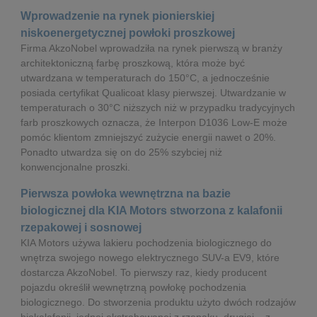
Wprowadzenie na rynek pionierskiej
niskoenergetycznej powłoki proszkowej
Firma AkzoNobel wprowadziła na rynek pierwszą w branży
architektoniczną farbę proszkową, która może być
utwardzana w temperaturach do 150°C, a jednocześnie
posiada certyfikat Qualicoat klasy pierwszej. Utwardzanie w
temperaturach o 30°C niższych niż w przypadku tradycyjnych
farb proszkowych oznacza, że Interpon D1036 Low-E może
pomóc klientom zmniejszyć zużycie energii nawet o 20%.
Ponadto utwardza się on do 25% szybciej niż
konwencjonalne proszki.
Pierwsza powłoka wewnętrzna na bazie
biologicznej dla KIA Motors stworzona z kalafonii
rzepakowej i sosnowej
KIA Motors używa lakieru pochodzenia biologicznego do
wnętrza swojego nowego elektrycznego SUV-a EV9, które
dostarcza AkzoNobel. To pierwszy raz, kiedy producent
pojazdu określił wewnętrzną powłokę pochodzenia
biologicznego. Do stworzenia produktu użyto dwóch rodzajów