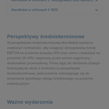
FY 2023
FY 2022
AkzoNobel w milionach €
Skorygowany zysk operacyjny
10 668
708
D%
FY 2023
FY 2022
AkzoNobel w milionach €
ROS
(2%)
1 029
789
D% CC
D%
FY 2023
FY 2022
5%
45%
1 074
7.3%
D% CC
D%
FY 2023
36%
10.1%
Perspektywy średnioterminowe
D% CC
D%
W perspektywie średnioterminowej AkzoNobel zamierza
zwiększyć rentowność, aby osiągnąć skorygowaną marżę
D% CC
EBITDA na poziomie powyżej 16% oraz zwrot z inwestycji na
poziomie 16-19%, wspierany przez wzrost organiczny i
doskonałość przemysłową. Firma dąży do obniżenia dźwigni
finansowej do około 2-krotności w perspektywie
średnioterminowej, jednocześnie zobowiązując się do
utrzymania wysokiego ratingu kredytowego na poziomie
inwestycyjnym.
Ważne wydarzenia