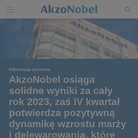
Back
Back
ABOUT US
INVESTORS
About us
Investors
Informacja prasowa
Annual report
Shares and ADRs
AkzoNobel osiąga
solidne wyniki za cały
Brands
Results center
rok 2023, zaś IV kwartał
Our businesses
Events and presentations
potwierdza pozytywną
dynamikę wzrostu marży
End-user segments
Consensus
i delewarowania, które