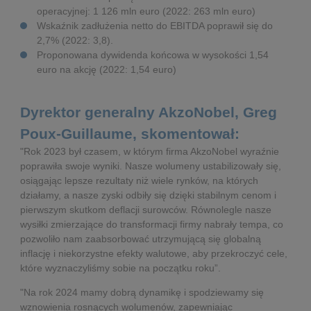
operacyjnej: 1 126 mln euro (2022: 263 mln euro)
Wskaźnik zadłużenia netto do EBITDA poprawił się do
2,7% (2022: 3,8).
Proponowana dywidenda końcowa w wysokości 1,54
euro na akcję (2022: 1,54 euro)
Dyrektor generalny AkzoNobel, Greg
Poux-Guillaume, skomentował:
"Rok 2023 był czasem, w którym firma AkzoNobel wyraźnie
poprawiła swoje wyniki. Nasze wolumeny ustabilizowały się,
osiągając lepsze rezultaty niż wiele rynków, na których
działamy, a nasze zyski odbiły się dzięki stabilnym cenom i
pierwszym skutkom deflacji surowców. Równolegle nasze
wysiłki zmierzające do transformacji firmy nabrały tempa, co
pozwoliło nam zaabsorbować utrzymującą się globalną
inflację i niekorzystne efekty walutowe, aby przekroczyć cele,
które wyznaczyliśmy sobie na początku roku”.
"Na rok 2024 mamy dobrą dynamikę i spodziewamy się
wznowienia rosnących wolumenów, zapewniając