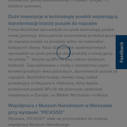
biokalafonii, jednej ekstrahowanej z rzepaku, drugiej – z
kalafonii sosnowej.
Duże inwestycje w technologię powłok wspierającą
transformację branży puszek do napojów
Firma AkzoNobel wprowadziła na rynek technologię powłok
nowej generacji, która pomoże przemysłowi produkcji puszek
do napojów przejść na produkty wolne od materiałów
budzących obawy. Nasz dział powłok opakowaniowych
wprowadził na rynek pierwsze dwa produkty z nowej gamy
TM,
Accelstyle
którymi są BPx-NI (bez celowo dodanych
bisfenoli). Zaprojektowane z myślą o zewnętrznej części
konwencjonalnych dwuczęściowych, aluminiowych puszek po
napojach. AkzoNobel buduje również nowy zakład
produkcyjny w Hiszpanii w Vilafranca, który będzie
produkował powłoki BPx-NI dla przemysłu opakowań
metalowych w Europie, na Bliskim Wschodzie i w Afryce.
Współpraca z Muzeum Narodowym w Warszawie
przy wystawie “PICASSO”
Wystawa „PICASSO” stała się przyczynkiem do kolejnej
współpracy Muzeum Narodowego