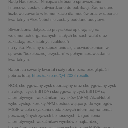
Radę Nadzorczą. Niniejsze skrócone sprawozdanie
finansowe zostało zatwierdzone do publikacji. Żadne dane
liczbowe zawarte w komunikacie dla mediów oraz w raporcie
kwartalnym AkzoNobel nie zostały poddane audytowi.
Stwierdzenia dotyczące przyszłości opierają się na
wolumenach organicznych i stałych kursach walut oraz
zakładają brak istotnych zakłóceń
na rynku. Prosimy o zapoznanie się z oświadczeniem w
sprawie "bezpiecznej przystani" w pełnym sprawozdaniu
kwartalnym.
Raport za czwarty kwartał i cały rok można przeglądać i
pobrać tutaj:
https://akzo.no/Q4-2023-results
ROS, skorygowany zysk operacyjny oraz skorygowany zysk
na akcję, zysk EBITDA i skorygowany zysk EBITDA są
alternatywnymi wskaźnikami wyników (APM). AkzoNobel
wykorzystuje korekty APM dostosowujące je do wymogów
MSSF w celu uzyskania dodatkowych informacji na temat
poszczególnych zjawisk biznesowych. Uzgodnienia
alternatywnych wskaźników wyników z najbardziej
bezpośrednio porównywalnymi wskaźnikami MSSF można