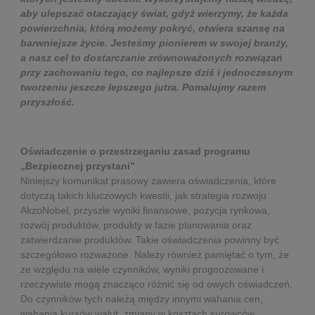
aby ulepszać otaczający świat, gdyż wierzymy, że każda
powierzchnia, którą możemy pokryć, otwiera szansę na
barwniejsze życie. Jesteśmy pionierem w swojej branży,
a nasz cel to dostarczanie zrównoważonych rozwiązań
przy zachowaniu tego, co najlepsze dziś i jednoczesnym
tworzeniu jeszcze lepszego jutra. Pomalujmy razem
przyszłość.
Oświadczenie o przestrzeganiu zasad programu
„Bezpiecznej przystani”
Niniejszy komunikat prasowy zawiera oświadczenia, które
dotyczą takich kluczowych kwestii, jak strategia rozwoju
AkzoNobel, przyszłe wyniki finansowe, pozycja rynkowa,
rozwój produktów, produkty w fazie planowania oraz
zatwierdzanie produktów. Takie oświadczenia powinny być
szczegółowo rozważone. Należy również pamiętać o tym, że
ze względu na wiele czynników, wyniki prognozowane i
rzeczywiste mogą znacząco różnić się od owych oświadczeń.
Do czynników tych należą między innymi wahania cen,
wahania kursów walut, zmiany w kosztach surowców