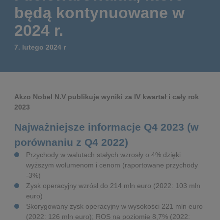
Governance
Debt and ratings
będą kontynuowane w
2024 r.
Locations
Investor feedback
7. lutego 2024 r
Position statements
Investor Relations team
All SEC filings
Akzo Nobel N.V publikuje wyniki za IV kwartał i cały rok
2023
Najważniejsze informacje Q4 2023 (w
porównaniu z Q4 2022)
Przychody w walutach stałych wzrosły o 4% dzięki
wyższym wolumenom i cenom (raportowane przychody
-3%)
Zysk operacyjny wzrósł do 214 mln euro (2022: 103 mln
euro)
Skorygowany zysk operacyjny w wysokości 221 mln euro
(2022: 126 mln euro); ROS na poziomie 8,7% (2022: