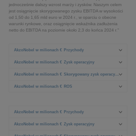
jednocześnie dalszy wzrost marży i zysków. Naszym celem
jest osiągnięcie skorygowanego zysku EBITDA w wysokości
od 1,50 do 1,65 mld euro w 2024 r., w oparciu o obecne
warunki rynkowe, oraz osiągnięcie wskaźnika zadłużenia
netto do EBITDA na poziomie około 2,3 do końca 2024 r."
AkzoNobel w milionach €
Przychody
4. kwartał 2022
AkzoNobel w milionach €
Zysk operacyjny
2 606
4. kwartał 2023
4. kwartał 2022
AkzoNobel w milionach €
Skorygowany zysk operacyjny
2 529
103
D%
4. kwartał 2023
4. kwartał 2022
AkzoNobel w milionach €
ROS
(3%)
214
126
D% CC
D%
4. kwartał 2023
4. kwartał 2022
4%
108%
221
4.8%
D% CC
D%
4. kwartał 2023
75%
8.7%
AkzoNobel w milionach €
Przychody
D% CC
D%
FY 2022
AkzoNobel w milionach €
Zysk operacyjny
10 846
D% CC