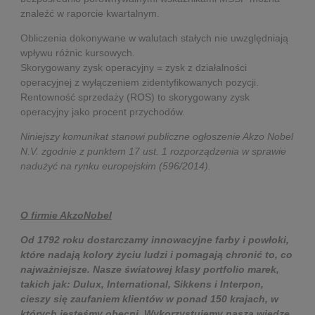
znaleźć w raporcie kwartalnym.
Obliczenia dokonywane w walutach stałych nie uwzględniają
wpływu różnic kursowych.
Skorygowany zysk operacyjny = zysk z działalności
operacyjnej z wyłączeniem zidentyfikowanych pozycji.
Rentowność sprzedaży (ROS) to skorygowany zysk
operacyjny jako procent przychodów.
Niniejszy komunikat stanowi publiczne ogłoszenie Akzo Nobel
N.V. zgodnie z punktem 17 ust. 1 rozporządzenia w sprawie
nadużyć na rynku europejskim (596/2014).
O firmie AkzoNobel
Od 1792 roku dostarczamy innowacyjne farby i powłoki,
które nadają kolory życiu ludzi i pomagają chronić to, co
najważniejsze. Nasze światowej klasy portfolio marek,
takich jak: Dulux, International, Sikkens i Interpon,
cieszy się zaufaniem klientów w ponad 150 krajach, w
których jesteśmy obecni. Wykorzystujemy naszą wiedzę,