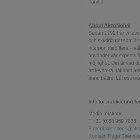
framtid.
About AkzoNobel
Sedan 1792 har vi lever
och skydda det som är v
Interpon med flera – v
använder vår expertis f
möjlighet. Det är vad d
att leverera hållbara l
ännu bättre. Låt oss må
Inte för publicering fö
Media relations
T +31 (0)88 969 7833
E
media.relations@ak
Kontakt: Hugo Stienstr