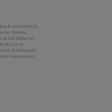
färg åt människors liv
tional, Sikkens,
er än 150 länder och
r alla ytor en
het som är dedikerade
m vi gör morgondagen