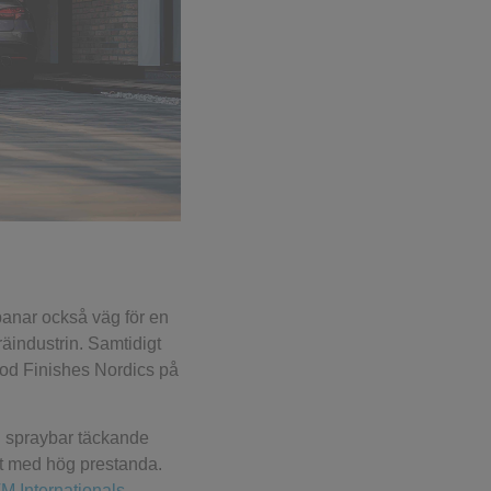
banar också väg för en
äindustrin. Samtidigt
ood Finishes Nordics på
n spraybar täckande
t med hög prestanda.
 Internationals