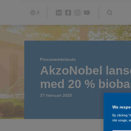
ABOUT US
MEDIA
INVESTORS
C
Pressmeddelande
AkzoNobel lanse
med 20 % bioba
27 februari 2025
We respec
By clicking “
site usage, a