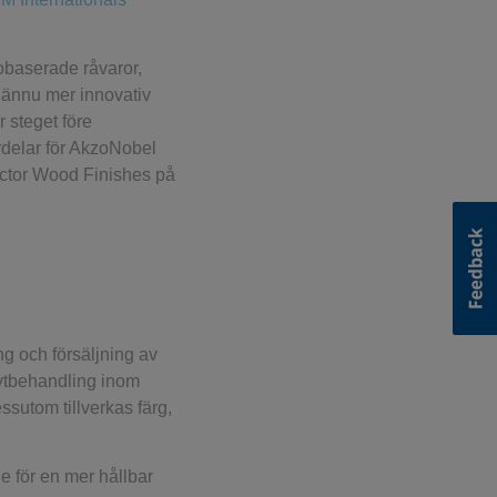
obaserade råvaror,
ör ännu mer innovativ
r steget före
rdelar för AkzoNobel
rector Wood Finishes på
ng och försäljning av
l ytbehandling inom
ssutom tillverkas färg,
de för en mer hållbar