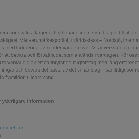
erat innovativa färger och ytbehandlingar som hjälper till att ge 
iktigast. Vår varumärkesportfölj i världsklass – Nordsjö, Interna
äljs med förtroende av kunder världen över. Vi är verksamma i m
ör att bevara och förbättra det som används i vardagen. För oss ä
u förväntar dig av ett banbrytande färgföretag med lång erfaren
ösningar och bevara det bästa av det vi har idag – samtidigt so
la framtiden tillsammans.
r ytterligare information
zonobel.com
a