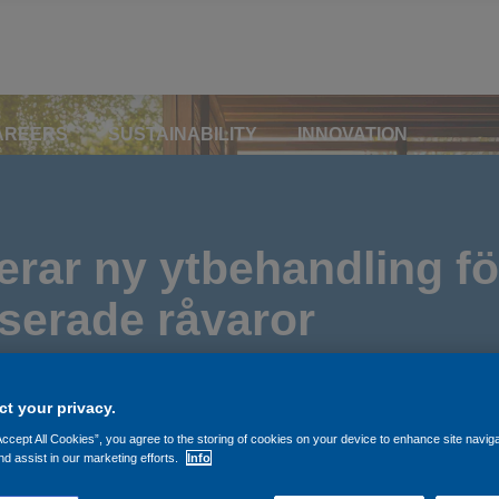
AREERS
SUSTAINABILITY
INNOVATION
rar ny ytbehandling fö
serade råvaror
t your privacy.
Accept All Cookies”, you agree to the storing of cookies on your device to enhance site navig
nd assist in our marketing efforts.
Info