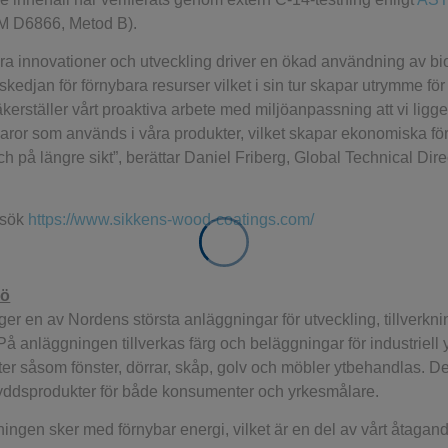
M D6866, Metod B).
ara innovationer och utveckling driver en ökad användning av bi
rskedjan för förnybara resurser vilket i sin tur skapar utrymme f
kerställer vårt proaktiva arbete med miljöanpassning att vi ligge
varor som används i våra produkter, vilket skapar ekonomiska fö
h på längre sikt”, berättar Daniel Friberg, Global Technical Di
esök
https://www.sikkens-wood-coatings.com/
mö
ger en av Nordens största anläggningar för utveckling, tillverkni
 På anläggningen tillverkas färg och beläggningar för industriel
kter såsom fönster, dörrar, skåp, golv och möbler ytbehandlas. De
kyddsprodukter för både konsumenter och yrkesmålare.
gningen sker med förnybar energi, vilket är en del av vårt åtagan