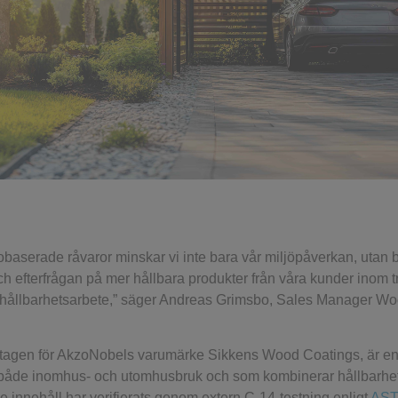
baserade råvaror minskar vi inte bara vår miljöpåverkan, utan 
h efterfrågan på mer hållbara produkter från våra kunder inom tr
s hållbarhetsarbete,” säger Andreas Grimsbo, Sales Manager W
mtagen för AkzoNobels varumärke Sikkens Wood Coatings, är e
r både inomhus- och utomhusbruk och som kombinerar hållbarhe
 innehåll har verifierats genom extern C-14-testning enligt
ASTM