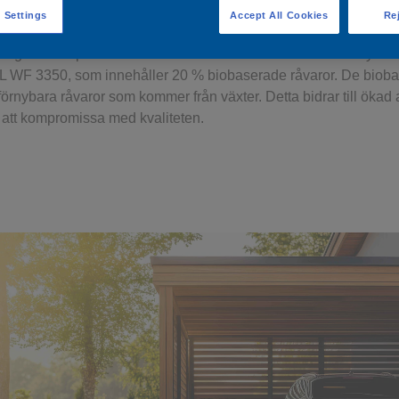
 Settings
Accept All Cookies
Rej
lingsteamet på AkzoNobels site i Malmö har utvecklat en ny va
 WF 3350, som innehåller 20 % biobaserade råvaror. De bioba
förnybara råvaror som kommer från växter. Detta bidrar till öka
n att kompromissa med kvaliteten.