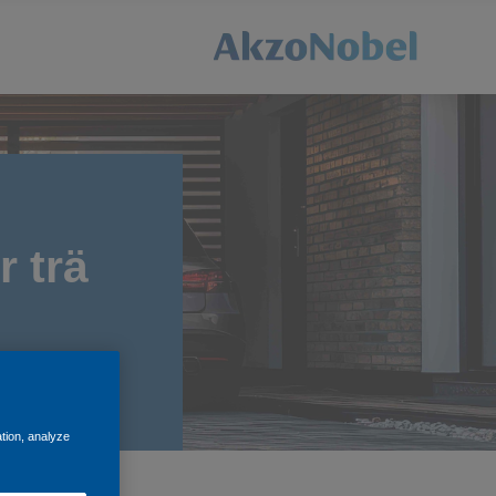
r trä
ation, analyze