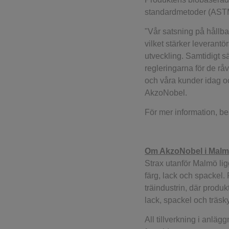
standardmetoder (AST
"Vår satsning på hållb
vilket stärker leverantö
utveckling. Samtidigt sä
regleringarna för de rå
och våra kunder idag oc
AkzoNobel.
För mer information, b
Om AkzoNobel i Mal
Strax utanför Malmö lig
färg, lack och spackel.
träindustrin, där produ
lack, spackel och träs
All tillverkning i anläg