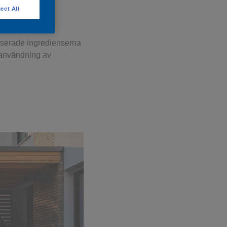
ect All
ttenbaserad
serade ingredienserna
d användning av