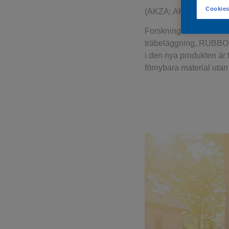
Cookies
(AKZA; AKZOY)
Forsknings- och utveck
träbeläggning, RUBBOL
i den nya produkten är 
förnybara material uta