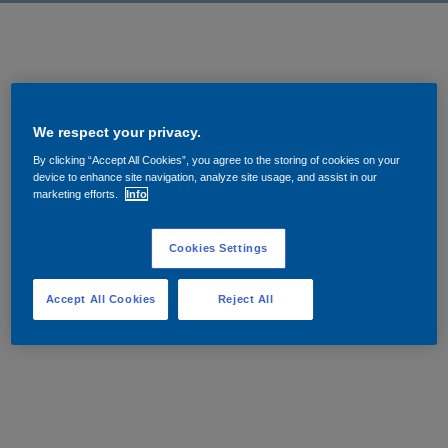
Governance
Debt and ratings
Locations
Investor feedback
Position statements
Investor Relations team
We respect your privacy.
By clicking “Accept All Cookies”, you agree to the storing of cookies on your
All SEC filings
device to enhance site navigation, analyze site usage, and assist in our
marketing efforts.
Info
Cookies Settings
Accept All Cookies
Reject All