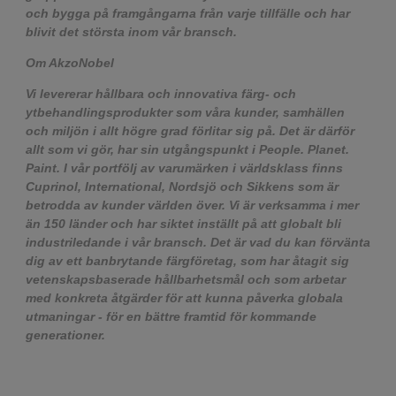
och bygga på framgångarna från varje tillfälle och har
blivit det största inom vår bransch.
Om AkzoNobel
Vi levererar hållbara och innovativa färg- och
ytbehandlingsprodukter som våra kunder, samhällen
och miljön i allt högre grad förlitar sig på. Det är därför
allt som vi gör, har sin utgångspunkt i People. Planet.
Paint. I vår portfölj av varumärken i världsklass finns
Cuprinol, International, Nordsjö och Sikkens som är
betrodda av kunder världen över. Vi är verksamma i mer
än 150 länder och har siktet inställt på att globalt bli
industriledande i vår bransch. Det är vad du kan förvänta
dig av ett banbrytande färgföretag, som har åtagit sig
vetenskapsbaserade hållbarhetsmål och som arbetar
med konkreta åtgärder för att kunna påverka globala
utmaningar - för en bättre framtid för kommande
generationer.