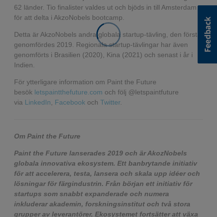
62 länder. Tio finalister valdes ut och bjöds in till Amsterdam
för att delta i AkzoNobels bootcamp.
Detta är AkzoNobels andra globala startup-tävling, den första
genomfördes 2019. Regionala startup-tävlingar har även
genomförts i Brasilien (2020), Kina (2021) och senast i år i
Indien.
För ytterligare information om Paint the Future
besök
letspaintthefuture.com
och följ @letspaintfuture
via
LinkedIn
,
Facebook
och
Twitter
.
Om Paint the Future
Paint the Future lanserades 2019 och är AkozNobels
globala innovativa ekosystem. Ett banbrytande initiativ
för att accelerera, testa, lansera och skala upp idéer och
lösningar för färgindustrin. Från början ett initiativ för
startups som snabbt expanderade och numera
inkluderar akademin, forskningsinstitut och två stora
grupper av leverantörer. Ekosystemet fortsätter att växa