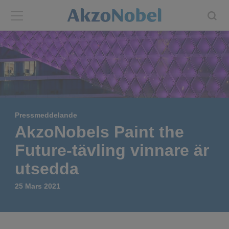
Back
Back
ABOUT US
INVESTORS
About us
Investors
Pressmeddelande
Annual report
Shares and ADRs
AkzoNobels Paint the
Future-tävling vinnare är
Brands
Results center
utsedda
Our businesses
Events and presentations
25 Mars 2021
End-user segments
Consensus