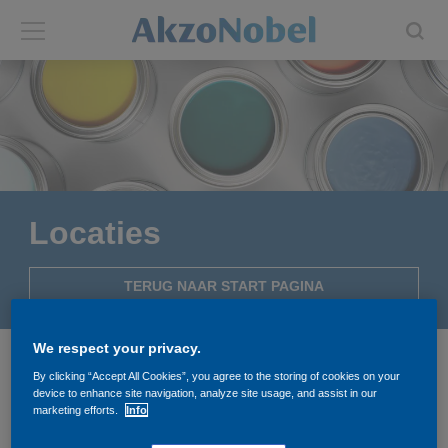
Back
Back
ABOUT US
INVESTORS
About us
Investors
Locaties
Annual report
Shares and ADRs
TERUG NAAR START PAGINA
Brands
Results center
We respect your privacy.
Our businesses
Events and presentations
AkzoNobel België
By clicking “Accept All Cookies”, you agree to the storing of cookies on your
device to enhance site navigation, analyze site usage, and assist in our
End-user segments
Consensus
marketing efforts.
Info