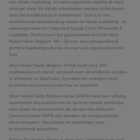
een lokale marketing- en salesorganisatie waarbij de klant
centraal staat. De lokale organisaties worden ondersteund
door het hoofdkantoor in Amsterdam. Ook is er een
voortdurende wisselwerking tussen de lokale marketing- en
salesorganisatie en Integrated Supply Chain (Productie &
Logistiek). Dankzij een rijke geschiedenis beschikt Akzo
Nobel Paints Belgium NV / SA over een indrukwekkend
gamma kwaliteitsproducten en over een uitgebreide know-
how.
Akzo Nobel Paints Belgium NV/SA heeft circa 390
medewerkers in dienst, verdeeld over verschillende locaties
in Vilvoorde en Machelen. Zij maken en verkopen onze
producten en leveren know-how en expertise.
Akzo Nobel Paints Belgium nv/sa (ANPB) biedt een volledig
assortiment decoratieverven en beschermende producten
voor zowel de professionele als de doe-het-zelfmarkt.
Daarnaast biedt ANPB ook diensten als mengmachines,
kleurconcepten, kleuradvies en opleidingen voor
professionele gebruikers.
Binnen Decorative Paints is onze visie ‘Iedereen kiest voor