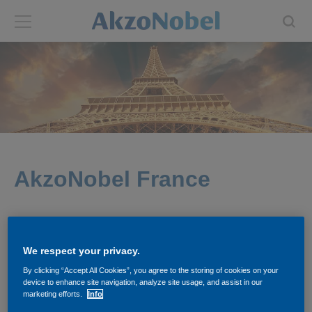
Back
Back
ABOUT US
INVESTORS
About us
Investors
Annual report
Shares and ADRs
AkzoNobel France
Brands
Results center
Our businesses
Events and presentations
We respect your privacy.
By clicking “Accept All Cookies”, you agree to the storing of cookies on your
device to enhance site navigation, analyze site usage, and assist in our
End-user segments
Consensus
marketing efforts.
Info
Countries