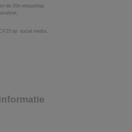
ren de 20e verjaardag
danalyse,
CF23 op social media.
informatie