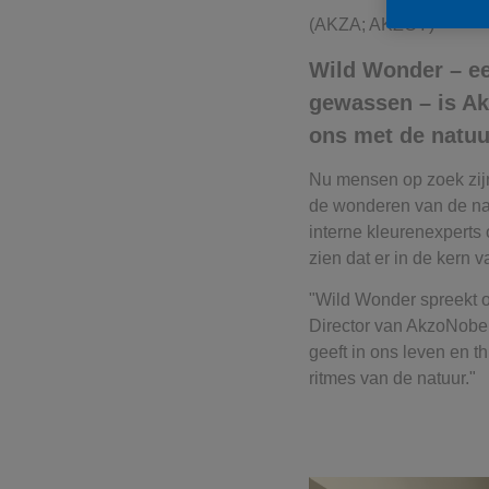
(AKZA; AKZOY)
Wild Wonder – ee
gewassen – is Ak
ons met de natuur
Nu mensen op zoek zijn
de wonderen van de nat
interne kleurenexperts 
zien dat er in de kern
"Wild Wonder spreekt on
Director van AkzoNobels
geeft in ons leven en t
ritmes van de natuur."