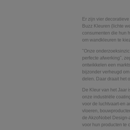
Er zijn vier decoratiev
Buzz Kleuren (lichte w
consumenten die hun hu
om wandkleuren te kieze
"Onze onderzoeksinzich
perfecte afwerking", z
ontwikkelen een markts
bijzonder verheugd om
delen. Daar draait het 
De Kleur van het Jaar 
onze industriële coatin
voor de luchtvaart-en 
vloeren, bouwproducten 
de AkzoNobel Design-a
voor hun producten te 