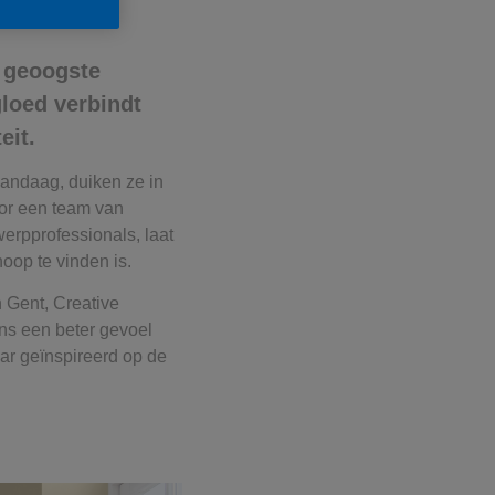
n geoogste
gloed verbindt
eit.
vandaag, duiken ze in
oor een team van
werpprofessionals, laat
oop te vinden is.
n Gent, Creative
ons een beter gevoel
aar geïnspireerd op de