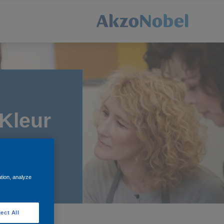
Kleur
ation, analyze
ect All