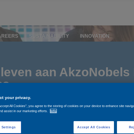
AREERS
SUSTAINABILITY
INNOVATION
 leven aan AkzoNobels 
23
t your privacy.
Accept All Cookies”, you agree to the storing of cookies on your device to enhance site navig
nd assist in our marketing efforts.
Info
 Settings
Accept All Cookies
Rej