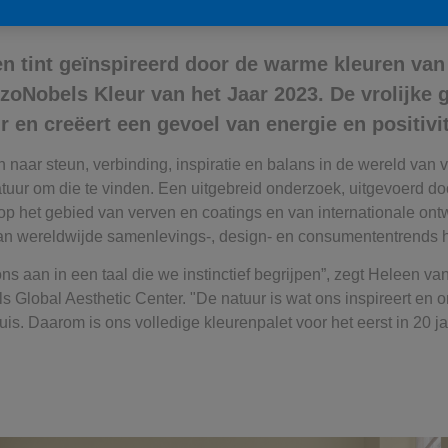
n tint geïnspireerd door de warme kleuren va
zoNobels Kleur van het Jaar 2023. De vrolijke 
 en creëert een gevoel van energie en positivit
 naar steun, verbinding, inspiratie en balans in de wereld van 
uur om die te vinden. Een uitgebreid onderzoek, uitgevoerd d
op het gebied van verven en coatings en van internationale ont
 van wereldwijde samenlevings-, design- en consumententrends h
s aan in een taal die we instinctief begrijpen”, zegt Heleen va
 Global Aesthetic Center. "De natuur is wat ons inspireert en 
huis. Daarom is ons volledige kleurenpalet voor het eerst in 20 j