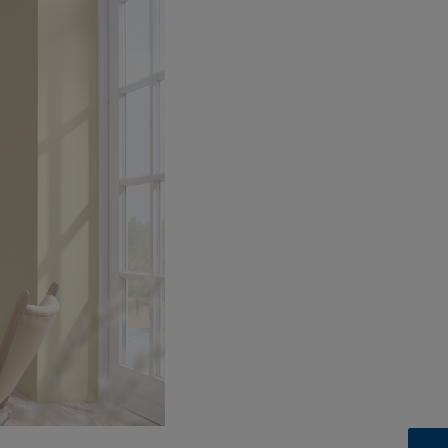
Enter
fullscreen