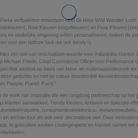
e Flexa verfpaletten ontworpen rond de kleur Wild Wonder: Lush 
eidekleuren), Raw Kleuren (oogstkleuren) en Flow Kleuren (zeet
is en stedelijke omgeving willen personaliseren, maken de pal
n voor een tijdloze look die ook trendy is.
ten zijn ook van onschatbare waarde voor industriële klanten d
egt Michael Friede, Chief Commercial Officer voor Performance C
pecifiek aanbod op basis van kleur- en materiaalonderzoek en 
 deze gedurfde en met de natuur doordrenkte kleurenboodschap
om: People. Planet. Paint.”
is de vonk van inspiratie die een langdurig partnerschap op het
gs klanten aanwakkert. Trendy kleuren, texturen en speciale eff
automobielindustrie, consumentenelektronica-, metalenmeubels, v
en architectuur als ook voor decoratieve verf. Door innovatieve 
pp, te gebruiken werken coatingexperts en klanten samen om z
ontwikkelen.