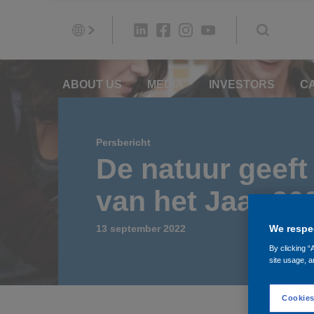
ABOUT US
MEDIA
INVESTORS
C
Persbericht
De natuur geeft
van het Jaar 20
We respec
13 september 2022
By clicking “
site usage, a
Cookies